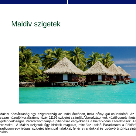
Maldiv szigetek
Maldív Köztársaság egy szigetország az Indiai-óceánon, India délnyugai csücskénél. A
sszan húzódó korallzátony fűzér 11196 szigetet számlál. A korallzátonyok közül csupán kéts
igeten valóságos Paradicsom várja a pihenésre vágyókat és a búvárkodás szerelmeseit. A s
resztelte. A Maldív-szigetek úgy hirdetik magukat, mint "az utolsó Paradicsom a Földön"
radicsom egy trópusi szigetet jelent pálmafákkal, fehér strandokkal és gyönyörű türkizszin
alódni.