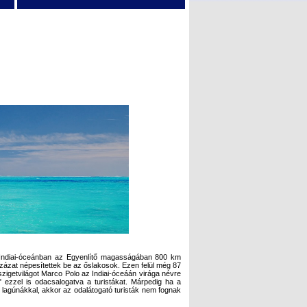
z Indiai-óceánban az Egyenlítő magasságában 800 km
zázat népesítettek be az őslakosok. Ezen felül még 87
zigetvilágot Marco Polo az Indiai-óceáán virága névre
 ezzel is odacsalogatva a turistákat. Márpedig ha a
ű lagúnákkal, akkor az odalátogató turisták nem fognak