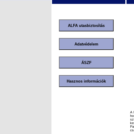
A 
ho
sz
ke
Pa
cs