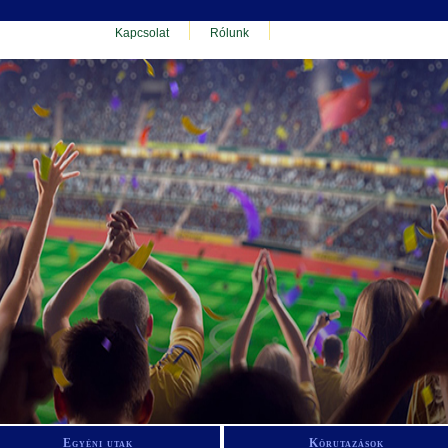
Kapcsolat
Rólunk
Egyéni utak
Körutazások