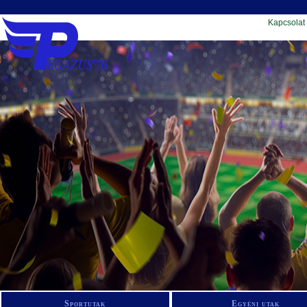
Kapcsolat
Sportutak
Egyéni utak