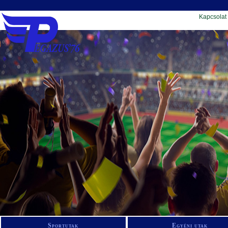
Kapcsolat
Sportutak
Egyéni utak