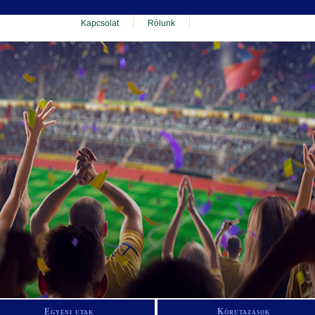
Kapcsolat
Rólunk
Egyéni utak
Körutazások