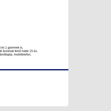
 és 1 gyermek is,
ó korának felső határ 15 év,
ámítógép, mobiltelefon,