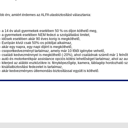
bb érv, amiért érdemes az ALFA utasbiztosítást választania:
a 14 év aluli gyermekek esetében 50 %-os díjon köthető meg,
a gyermekek esetében NEM fedezi a szolgáltatási limitet,
idősek esetében akár 90 éves korig is megköthető,
Európán kívül csak 50%-os pótdíjat alkalmaz,
akár egy napra, egy napi díjért is megköthető,
csoportkedvezményt tartalmaz, amely már 10 főtől igénybe vehető,
családi kedvezménnyel is megköthető (-20%), ahol családnak számít már 1 felnőtt
autó-és motorkerékpár assistance opciós kötési lehetőséget tartalmaz, ahol az aut
kiterjed az alábbi eszközökre is: fényképezőgép, kamera, táblagép hordozható sz
kisállatbiztosítási fedezetet is tartalmaz,
akár kedvezményes útlemondás-biztosítással együtt is köthető.